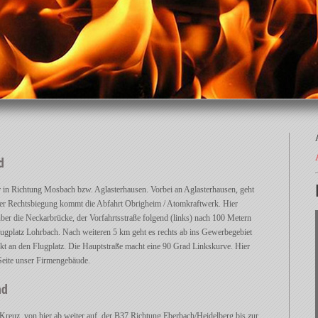
d
n Richtung Mosbach bzw. Aglasterhausen. Vorbei an Aglasterhausen, geht
 der Rechtsbiegung kommt die Abfahrt Obrigheim / Atomkraftwerk. Hier
er die Neckarbrücke, der Vorfahrtsstraße folgend (links) nach 100 Metern
gplatz Lohrbach. Nach weiteren 5 km geht es rechts ab ins Gewerbegebiet
kt an den Flugplatz. Die Hauptstraße macht eine 90 Grad Linkskurve. Hier
 Seite unser Firmengebäude.
nd
reuz, von hier ab weiter auf der B37 Richtung Eberbach/Heidelberg bis zur