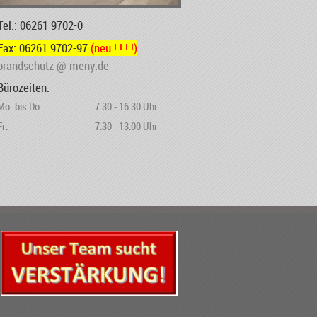
Tel.: 06261 9702-0
Fax: 06261 9702-97
(neu ! ! ! !)
brandschutz @ meny.de
Bürozeiten:
Mo. bis Do.
7:30 - 16:30 Uhr
Fr.
7:30 - 13:00 Uhr