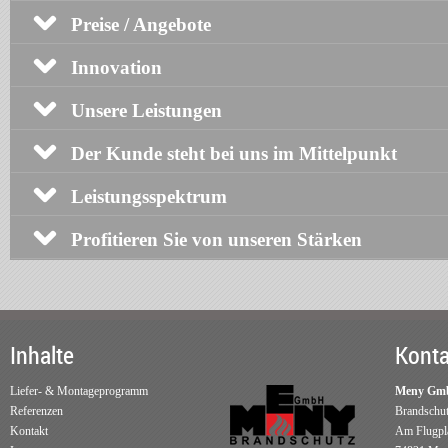
Preise / Angebote
Innovation
Unsere Leistungen
Der Kunde steht bei uns im Mittelpunkt
Leistungsspektrum
Profitieren Sie von unseren Stärken
Inhalte
Konta
Liefer- & Montageprogramm
Meny Gm
Referenzen
Brandschut
Kontakt
Am Flugpla